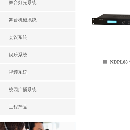
舞台灯光系统
频矩阵专为演出和
造的设备，具有8进8
个基础版本，同时
舞台机械系统
16进16出Dante
出无缝4K视频矩阵
会议系统
板等选装件。产品
室、教堂、星级酒
心、多功能厅、数
娱乐系统
合。采用嵌入式系
NDPL8
的干扰与破坏，大
视频系统
定性。
电源: 110—240V AC
功率: 低于 30W
校园广播系统
设备采用B/S
尺寸：430mm x 291
PC、移动设备通过
问登陆操作U系列
工程产品
参数、获取操作手
同用户设有不同管