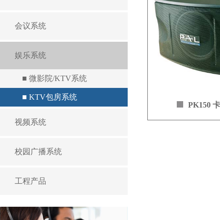
路音频处理技术经
次测试，终于研发
放。
会议系统
娱乐系统
■ 微影院/KTV系统
■ KTV包房系统
PK150
视频系统
单元配套：低音1x10
频率响应：40Hz-20K
校园广播系统
灵敏度：94dB（1W
声压级： 115dB
工程产品
额定功率：150W
最大功率：300W
额定阻抗：8 Ω