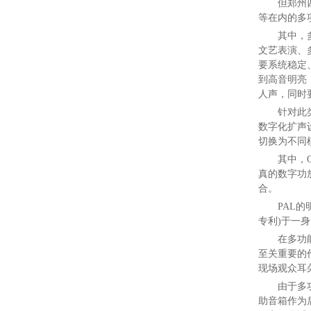
但郑州
等在内的多
其中，
文艺表演、
要系统稳定
到高音明亮
人声，同时
针对此
数字化扩声
切换为不同
其中，
真的数字功
合。
PAL
专利)于一
在多功
至关重要的
现场观众耳
由于多
助音箱作为