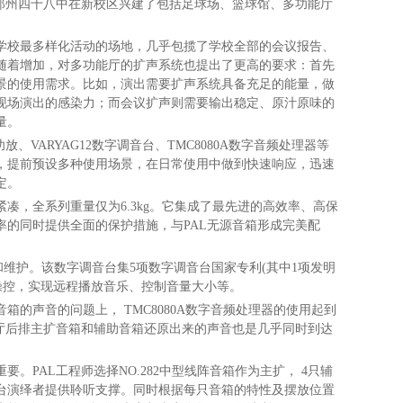
郑州四十八中在新校区兴建了包括足球场、篮球馆、多功能厅
担学校最多样化活动的场地，几乎包揽了学校全部的会议报告、
随着增加，对多功能厅的扩声系统也提出了更高的要求：首先
景的使用需求。比如，演出需要扩声系统具备充足的能量，做
现场演出的感染力；而会议扩声则需要输出稳定、原汁原味的
量。
VARYAG12数字调音台、TMC8080A数字音频处理器等
，提前预设多种使用场景，在日常使用中做到快速响应，迅速
定。
凑，全系列重量仅为6.3kg。它集成了最先进的高效率、高保
的同时提供全面的保护措施，与PAL无源音箱形成完美配
作和维护。该数字调音台集5项数字调音台国家专利(其中1项发明
行操控，实现远程播放音乐、控制音量大小等。
的声音的问题上， TMC8080A数字音频处理器的使用起到
能厅后排主扩音箱和辅助音箱还原出来的声音也是几乎同时到达
PAL工程师选择NO.282中型线阵音箱作为主扩， 4只辅
台演绎者提供聆听支撑。同时根据每只音箱的特性及摆放位置