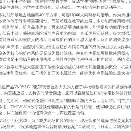
四十八中不骄不躁，为更好地培育学生，促成学生“德智体美”全面发展，
项硬件设施，为学生体育锻炼、活动演出、学习交流等构建活动平台。
多功能厅场地占地面积400平方米，可容纳300人同时参与活动。作为承
多媒体教学等多项重要活动。而随着现在教育的发展，多功能厅使用频率
、操作简单、扩音品质优良；再来就是要功能完善，能满足多功能厅多场
，低音丰沛，关键表演区域的声音更为饱满、音乐更具活跃感，极大增强
要能够避免因演讲人的移动而造成扩声的音量忽大忽小，从而影响会议质
类扩声需求，由深圳市宝业恒实业股份有限公司旗下品牌PAL以GSK数字功放、
设备为核心的扩声系统无疑成为最佳选择。整套扩声系统可根据使用需求
模式满足不同场景的使用需求，并且在切换过程中保证扩声质量、系统稳
GSK数字功率放大器颠覆了传统专业功放机体积大和重量重的概念，机身紧
放技术和高效率、低干扰的软开关电源技术，能够为扩声系统输出最大功率
的明星产品VARYAG12数字调音台则大大的方便了学校电教老师的日常操
身，内置播放器，支持实时录音回放，且可以直接通过IPAD专用软件进
能厅使用时，如何避免观众出现先听到辅助音箱的声音，之后才听到主扩音箱
作用。TMC8080A数字音频处理器具有的长延时功能，使得即使在多功
朵，从而确保整个场馆声像统一，声压覆盖均匀。
功能厅面积宽阔，为了减少现场扩音的回声，现场音箱的选择与安装尤其重要。
后场补声、2只落地超重低音音响增强现场扩音表现力、2只返听音箱给舞