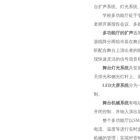
台扩声系统、灯光系统
学校多功能厅处于学
老师开展报告会议、多
多功能厅的扩声
选
源线阵分两组吊装在舞
听配合舞台上演出者的听
现快速灵活的信号混音
舞台灯光系统
共安
天排光和侧光灯杆上。通
LED大屏系统
分为
制。
舞台机械系统
有电
开闭控制，并纳入演出
整个多功能厅以SM
电流、温度等进行实时
机械的管理；实现对音