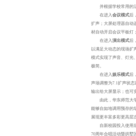
并根据学校常用的活
在进入
会议模式
后
扩声；大屏处理器自动进
材自动开启会议平板灯；
在进入
演出模式
后
以满足大动态的现场扩声
模式实现了声音、灯光
极简。
在进入
娱乐模式
后
声场调整为7.1扩声状
输出给大屏显示；也可
由此，华东师范大
能够自如地调用预存的
展现更丰富多彩更高层
自新校园投入使用
70周年合唱活动暨拱墅